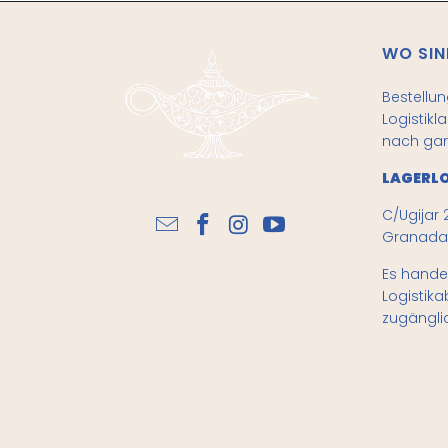
WO SIN
Bestellu
Logistikl
nach gan
LAGERLO
C/Ugijar 2
Granada 
Es handel
Logistika
zugänglic