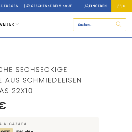
NZ EUROPA
| 🎁 GESCHENKE BEIM KAUF
EINGEBEN
0
WEITER
CHE SECHSECKIGE
E AUS SCHMIEDEEISEN
AS 22X10
 €
A ALCAZABA