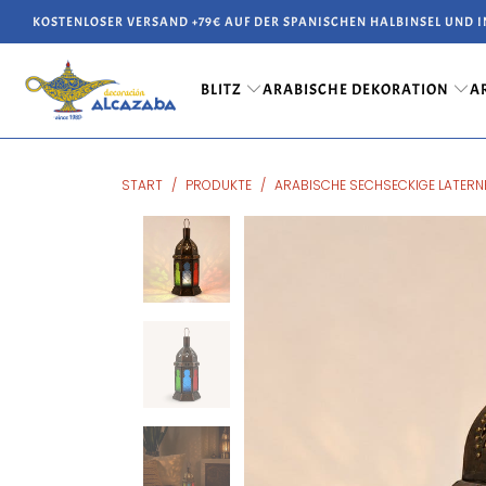
KOSTENLOSER VERSAND +79€ AUF DER SPANISCHEN HALBINSEL UND 
BLITZ
ARABISCHE DEKORATION
A
START
/
PRODUKTE
/
ARABISCHE SECHSECKIGE LATERN