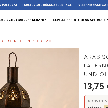
IN PORTUGAL
| KOSTENLOSE RÜCKGABE 30 TAGE
| VERSAND NACH GA
RABISCHE MÖBEL
KERAMIK
TEEWELT
PERFUMES
NACHRICHT
E AUS SCHMIEDEEISEN UND GLAS 22X10
ARABIS
LATERN
UND GL
13,75
BIENVENID