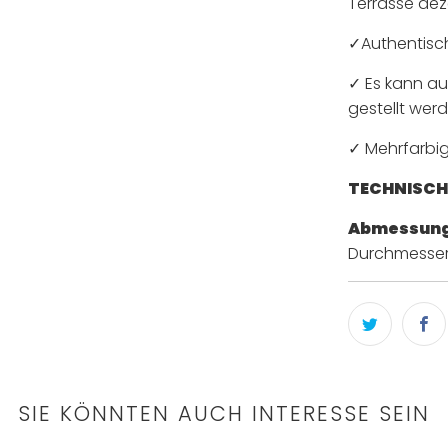
Terrasse dez
✓
Authentisc
✓ Es kann a
gestellt werd
✓ Mehrfarbige
TECHNISCH
Abmessung
Durchmesser
SIE KÖNNTEN AUCH INTERESSE SEIN