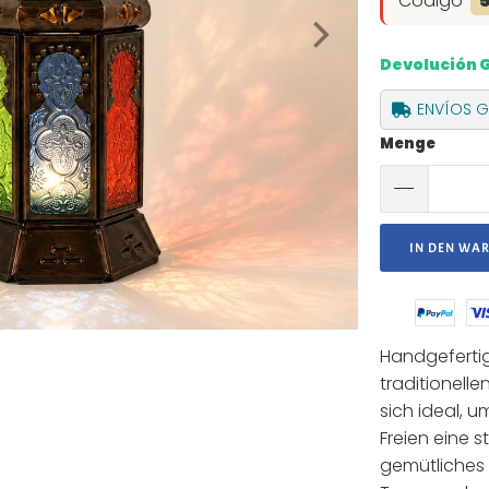
Código
Devolución 
ENVÍOS GR
Menge
IN DEN WA
Handgefertig
traditionelle
sich ideal, 
Freien eine 
gemütliches 